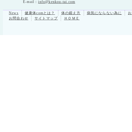
E-mail：
info@kenkou-tai.com
News
健康体comとは？
体の鍛え方
病気にならない為に
お
お問合わせ
サイトマップ
ＨＯＭＥ