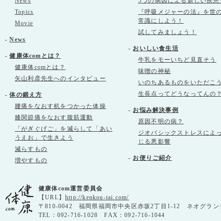
News
5つの病因による新しい疾患
Topics
『呼吸メジャーの法』を世
常識にしよう！
Movie
試してみましょう！
-
News
-
おいしい食生活
-
健康体comとは？
牛乳をモーいちど見直そう
健康体comとは？
味噌の神秘
矢山利彦先生へのインタビュー
いのちあるものをいただこ
生長点ってどうなってんの
-
体の鍛え方
腰痛をなおす机をつかった体操
-
お悩み解決事例
膝関節痛をなおす腹筋運動
原因不明の病？
「がぎぐげご」を減らして「あい
ジオパシックストレスによ
うえお」で生きよう
じる悪影響
減らすもの
-
お便りご紹介
増やすもの
健康体com運営委員会
【URL】
http://kenkou-tai.com/
〒810-0042 福岡県福岡市中央区赤坂2丁目1-12 ネオグラン
TEL：092-716-1028 FAX：092-716-1044