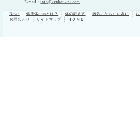
E-mail：
info@kenkou-tai.com
News
健康体comとは？
体の鍛え方
病気にならない為に
お
お問合わせ
サイトマップ
ＨＯＭＥ