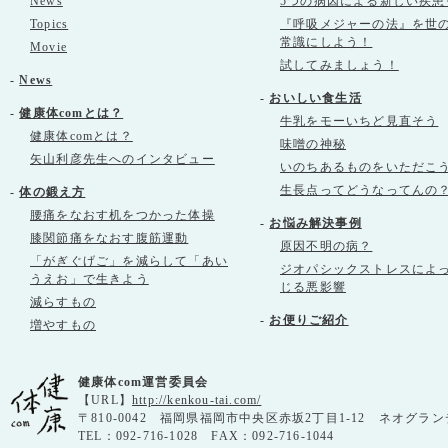
News
5つの病因による新しい疾患
Topics
『呼吸メジャーの法』を世
常識にしよう！
Movie
試してみましょう！
-
News
-
おいしい食生活
-
健康体comとは？
牛乳をモーいちど見直そう
健康体comとは？
味噌の神秘
矢山利彦先生へのインタビュー
いのちあるものをいただこ
生長点ってどうなってんの
-
体の鍛え方
腰痛をなおす机をつかった体操
-
お悩み解決事例
膝関節痛をなおす腹筋運動
原因不明の病？
「がぎぐげご」を減らして「あい
ジオパシックストレスによ
うえお」で生きよう
じる悪影響
減らすもの
-
お便りご紹介
増やすもの
健康体com運営委員会
【URL】
http://kenkou-tai.com/
〒810-0042 福岡県福岡市中央区赤坂2丁目1-12 ネオグラン
TEL：092-716-1028 FAX：092-716-1044