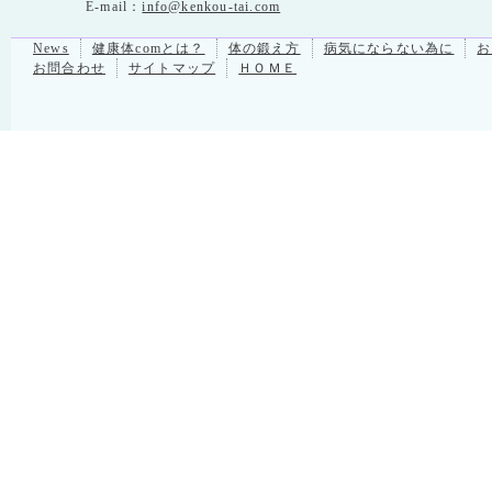
E-mail：
info@kenkou-tai.com
News
健康体comとは？
体の鍛え方
病気にならない為に
お
お問合わせ
サイトマップ
ＨＯＭＥ