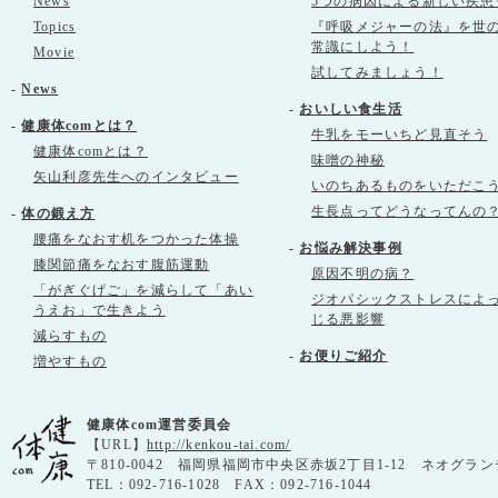
News
5つの病因による新しい疾患
Topics
『呼吸メジャーの法』を世
常識にしよう！
Movie
試してみましょう！
-
News
-
おいしい食生活
-
健康体comとは？
牛乳をモーいちど見直そう
健康体comとは？
味噌の神秘
矢山利彦先生へのインタビュー
いのちあるものをいただこ
生長点ってどうなってんの
-
体の鍛え方
腰痛をなおす机をつかった体操
-
お悩み解決事例
膝関節痛をなおす腹筋運動
原因不明の病？
「がぎぐげご」を減らして「あい
ジオパシックストレスによ
うえお」で生きよう
じる悪影響
減らすもの
-
お便りご紹介
増やすもの
健康体com運営委員会
【URL】
http://kenkou-tai.com/
〒810-0042 福岡県福岡市中央区赤坂2丁目1-12 ネオグラン
TEL：092-716-1028 FAX：092-716-1044