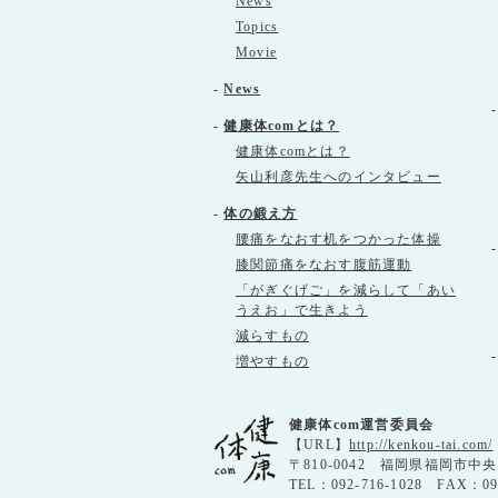
News
Topics
Movie
-
News
-
健康体comとは？
健康体comとは？
矢山利彦先生へのインタビュー
-
体の鍛え方
腰痛をなおす机をつかった体操
膝関節痛をなおす腹筋運動
「がぎぐげご」を減らして「あい
うえお」で生きよう
減らすもの
増やすもの
健康体com運営委員会
【URL】
http://kenkou-tai.com/
〒810-0042 福岡県福岡市中
TEL：092-716-1028 FAX：0