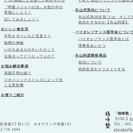
5つの病因による新しい疾患モデル
Y.M.C.矢山クリニックの基本
『呼吸メジャーの法』を世の中の
-
矢山式気功について
常識にしよう！
矢山式気功法'気'とは、そして
試してみましょう！
気功をするのか【矢山利彦】
-
おいしい食生活
-
バイオレゾナンス医学会につい
牛乳をモーいちど見直そう
バイオレゾナンス医学会とは
味噌の神秘
理事長あいさつ
いのちあるものをいただこう
-
矢山利彦開発商品
生長点ってどうなってんの？
気功について
-
お悩み解決事例
気的生活をクリエイトする
原因不明の病？
ジオパシックストレスによって生
じる悪影響
-
お便りご紹介
「雄峰塾
【URL】
h
央区赤坂2丁目1-12 ネオグランデ赤坂101
TEL：092-
92-716-1044
ufojuku@k