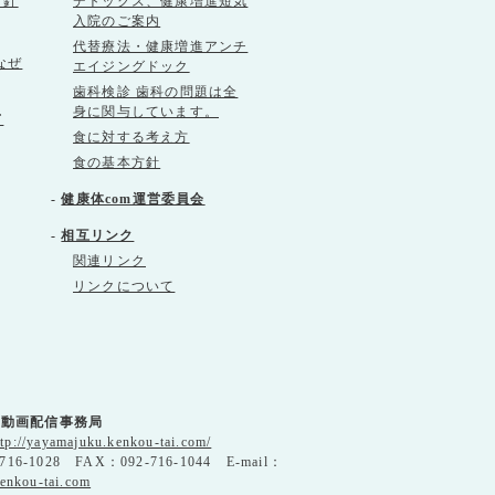
方針
デトックス、健康増進短気
入院のご案内
代替療法・健康増進アンチ
なぜ
エイジングドック
歯科検診 歯科の問題は全
身に関与しています。
て
食に対する考え方
食の基本方針
-
健康体com運営委員会
-
相互リンク
関連リンク
リンクについて
」動画配信事務局
ttp://yayamajuku.kenkou-tai.com/
716-1028 FAX：092-716-1044 E-mail：
enkou-tai.com