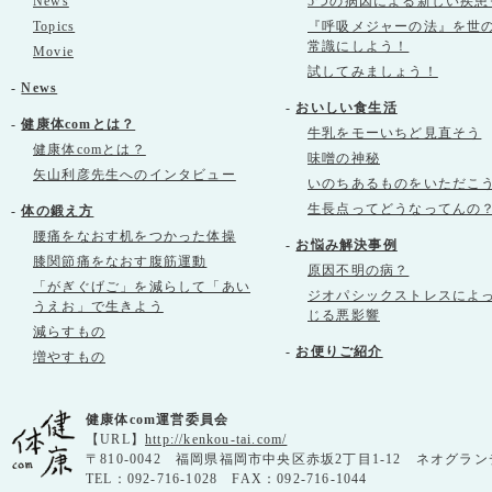
News
5つの病因による新しい疾患
Topics
『呼吸メジャーの法』を世
常識にしよう！
Movie
試してみましょう！
-
News
-
おいしい食生活
-
健康体comとは？
牛乳をモーいちど見直そう
健康体comとは？
味噌の神秘
矢山利彦先生へのインタビュー
いのちあるものをいただこ
生長点ってどうなってんの
-
体の鍛え方
腰痛をなおす机をつかった体操
-
お悩み解決事例
膝関節痛をなおす腹筋運動
原因不明の病？
「がぎぐげご」を減らして「あい
ジオパシックストレスによ
うえお」で生きよう
じる悪影響
減らすもの
-
お便りご紹介
増やすもの
健康体com運営委員会
【URL】
http://kenkou-tai.com/
〒810-0042 福岡県福岡市中央区赤坂2丁目1-12 ネオグラン
TEL：092-716-1028 FAX：092-716-1044