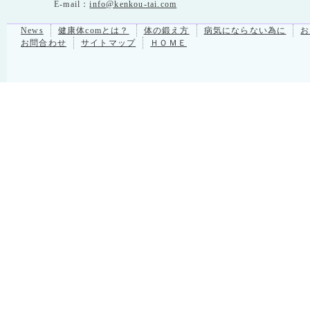
E-mail：
info@kenkou-tai.com
News
健康体comとは？
体の鍛え方
病気にならない為に
お
お問合わせ
サイトマップ
ＨＯＭＥ