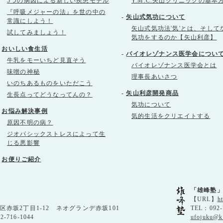
5つの病因による新しい疾患モデル
Y.M.C.矢山クリニックの基本
『呼吸メジャーの法』を世の中の
-
矢山式気功について
常識にしよう！
矢山式気功法'気'とは、そして
試してみましょう！
気功をするのか【矢山利彦】
-
おいしい食生活
-
バイオレゾナンス医学会につい
牛乳をモーいちど見直そう
バイオレゾナンス医学会とは
味噌の神秘
理事長あいさつ
いのちあるものをいただこう
-
矢山利彦開発商品
生長点ってどうなってんの？
気功について
-
お悩み解決事例
気的生活をクリエイトする
原因不明の病？
ジオパシックストレスによって生
じる悪影響
-
お便りご紹介
「雄峰塾
【URL】
h
央区赤坂2丁目1-12 ネオグランデ赤坂101
TEL：092-
92-716-1044
ufojuku@k