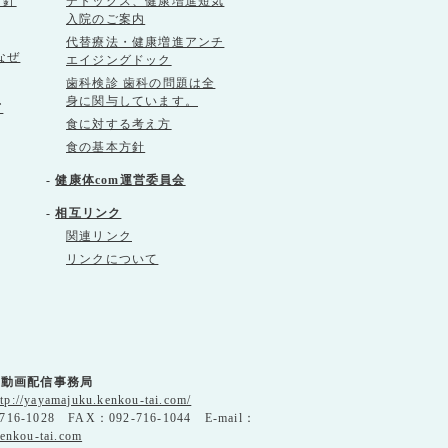
方針
デトックス、健康増進短気
入院のご案内
代替療法・健康増進アンチ
なぜ
エイジングドック
歯科検診 歯科の問題は全
身に関与しています。
て
食に対する考え方
食の基本方針
-
健康体com運営委員会
-
相互リンク
関連リンク
リンクについて
」動画配信事務局
ttp://yayamajuku.kenkou-tai.com/
716-1028 FAX：092-716-1044 E-mail：
enkou-tai.com