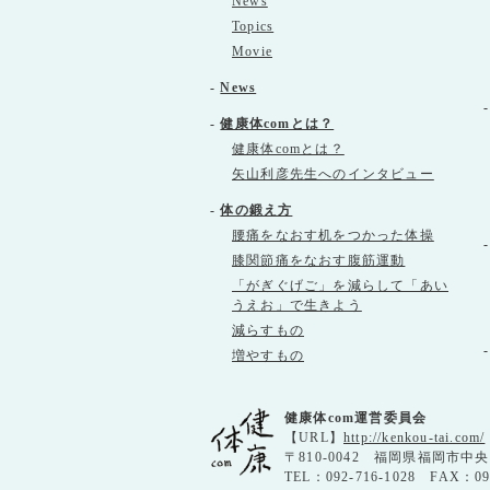
News
Topics
Movie
-
News
-
健康体comとは？
健康体comとは？
矢山利彦先生へのインタビュー
-
体の鍛え方
腰痛をなおす机をつかった体操
膝関節痛をなおす腹筋運動
「がぎぐげご」を減らして「あい
うえお」で生きよう
減らすもの
増やすもの
健康体com運営委員会
【URL】
http://kenkou-tai.com/
〒810-0042 福岡県福岡市中
TEL：092-716-1028 FAX：0