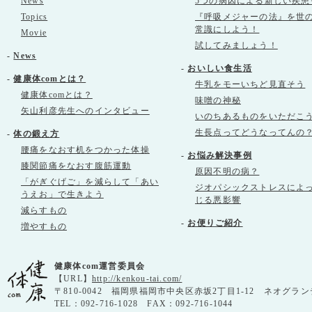
News
5つの病因による新しい疾患
Topics
『呼吸メジャーの法』を世
常識にしよう！
Movie
試してみましょう！
-
News
-
おいしい食生活
-
健康体comとは？
牛乳をモーいちど見直そう
健康体comとは？
味噌の神秘
矢山利彦先生へのインタビュー
いのちあるものをいただこ
生長点ってどうなってんの
-
体の鍛え方
腰痛をなおす机をつかった体操
-
お悩み解決事例
膝関節痛をなおす腹筋運動
原因不明の病？
「がぎぐげご」を減らして「あい
ジオパシックストレスによ
うえお」で生きよう
じる悪影響
減らすもの
-
お便りご紹介
増やすもの
健康体com運営委員会
【URL】
http://kenkou-tai.com/
〒810-0042 福岡県福岡市中央区赤坂2丁目1-12 ネオグラン
TEL：092-716-1028 FAX：092-716-1044