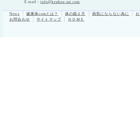
E-mail：
info@kenkou-tai.com
News
健康体comとは？
体の鍛え方
病気にならない為に
お
お問合わせ
サイトマップ
ＨＯＭＥ