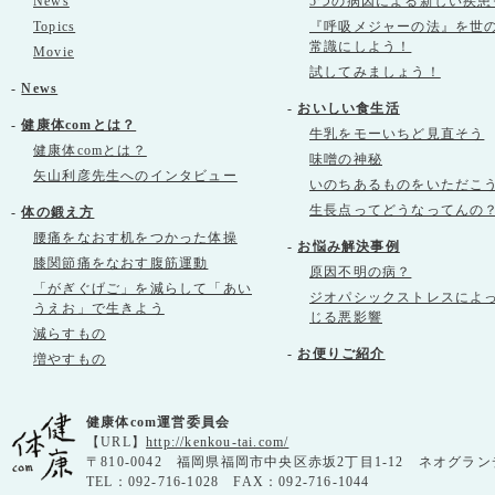
News
5つの病因による新しい疾患
Topics
『呼吸メジャーの法』を世
常識にしよう！
Movie
試してみましょう！
-
News
-
おいしい食生活
-
健康体comとは？
牛乳をモーいちど見直そう
健康体comとは？
味噌の神秘
矢山利彦先生へのインタビュー
いのちあるものをいただこ
生長点ってどうなってんの
-
体の鍛え方
腰痛をなおす机をつかった体操
-
お悩み解決事例
膝関節痛をなおす腹筋運動
原因不明の病？
「がぎぐげご」を減らして「あい
ジオパシックストレスによ
うえお」で生きよう
じる悪影響
減らすもの
-
お便りご紹介
増やすもの
健康体com運営委員会
【URL】
http://kenkou-tai.com/
〒810-0042 福岡県福岡市中央区赤坂2丁目1-12 ネオグラン
TEL：092-716-1028 FAX：092-716-1044