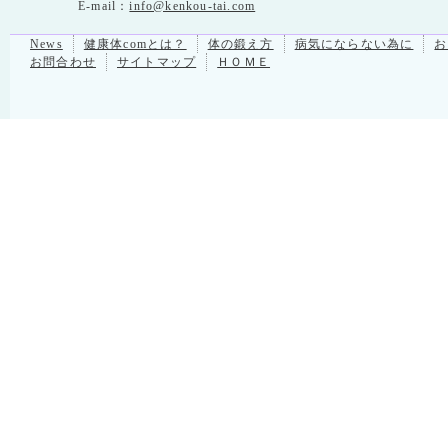
E-mail：
info@kenkou-tai.com
News
健康体comとは？
体の鍛え方
病気にならない為に
お
お問合わせ
サイトマップ
ＨＯＭＥ