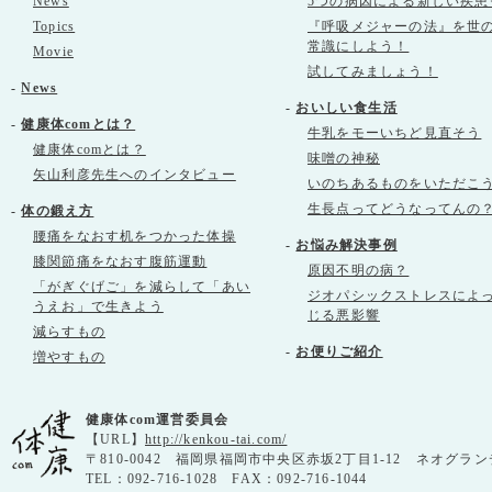
News
5つの病因による新しい疾患
Topics
『呼吸メジャーの法』を世
常識にしよう！
Movie
試してみましょう！
-
News
-
おいしい食生活
-
健康体comとは？
牛乳をモーいちど見直そう
健康体comとは？
味噌の神秘
矢山利彦先生へのインタビュー
いのちあるものをいただこ
生長点ってどうなってんの
-
体の鍛え方
腰痛をなおす机をつかった体操
-
お悩み解決事例
膝関節痛をなおす腹筋運動
原因不明の病？
「がぎぐげご」を減らして「あい
ジオパシックストレスによ
うえお」で生きよう
じる悪影響
減らすもの
-
お便りご紹介
増やすもの
健康体com運営委員会
【URL】
http://kenkou-tai.com/
〒810-0042 福岡県福岡市中央区赤坂2丁目1-12 ネオグラン
TEL：092-716-1028 FAX：092-716-1044