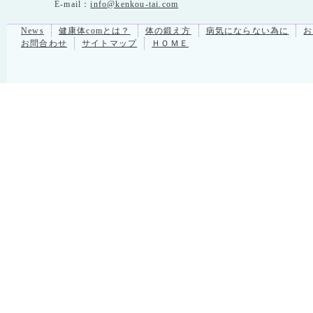
E-mail：
info@kenkou-tai.com
News
健康体comとは？
体の鍛え方
病気にならない為に
お
お問合わせ
サイトマップ
ＨＯＭＥ