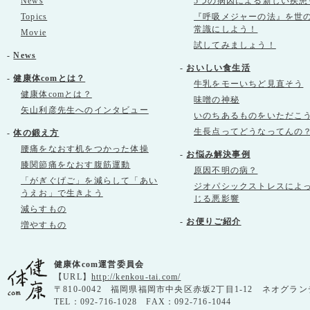
News
5つの病因による新しい疾患
Topics
『呼吸メジャーの法』を世
常識にしよう！
Movie
試してみましょう！
-
News
-
おいしい食生活
-
健康体comとは？
牛乳をモーいちど見直そう
健康体comとは？
味噌の神秘
矢山利彦先生へのインタビュー
いのちあるものをいただこ
生長点ってどうなってんの
-
体の鍛え方
腰痛をなおす机をつかった体操
-
お悩み解決事例
膝関節痛をなおす腹筋運動
原因不明の病？
「がぎぐげご」を減らして「あい
ジオパシックストレスによ
うえお」で生きよう
じる悪影響
減らすもの
-
お便りご紹介
増やすもの
健康体com運営委員会
【URL】
http://kenkou-tai.com/
〒810-0042 福岡県福岡市中央区赤坂2丁目1-12 ネオグラン
TEL：092-716-1028 FAX：092-716-1044