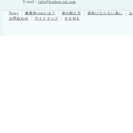
E-mail：
info@kenkou-tai.com
News
健康体comとは？
体の鍛え方
病気にならない為に
お
お問合わせ
サイトマップ
ＨＯＭＥ