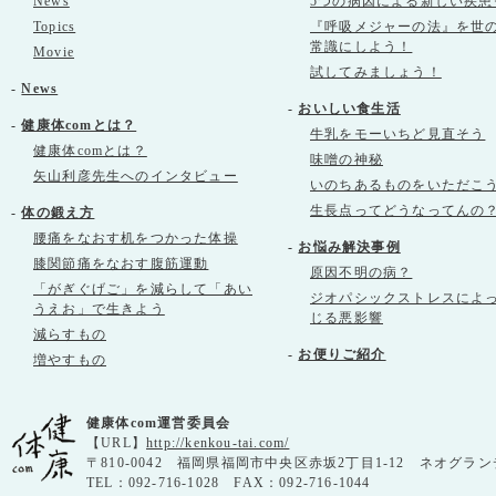
News
5つの病因による新しい疾患
Topics
『呼吸メジャーの法』を世
常識にしよう！
Movie
試してみましょう！
-
News
-
おいしい食生活
-
健康体comとは？
牛乳をモーいちど見直そう
健康体comとは？
味噌の神秘
矢山利彦先生へのインタビュー
いのちあるものをいただこ
生長点ってどうなってんの
-
体の鍛え方
腰痛をなおす机をつかった体操
-
お悩み解決事例
膝関節痛をなおす腹筋運動
原因不明の病？
「がぎぐげご」を減らして「あい
ジオパシックストレスによ
うえお」で生きよう
じる悪影響
減らすもの
-
お便りご紹介
増やすもの
健康体com運営委員会
【URL】
http://kenkou-tai.com/
〒810-0042 福岡県福岡市中央区赤坂2丁目1-12 ネオグラン
TEL：092-716-1028 FAX：092-716-1044