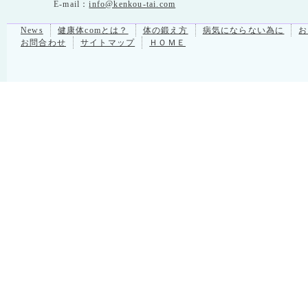
E-mail：
info@kenkou-tai.com
News
健康体comとは？
体の鍛え方
病気にならない為に
お
お問合わせ
サイトマップ
ＨＯＭＥ