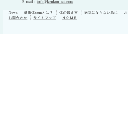
E-mail：
info@kenkou-tai.com
News
健康体comとは？
体の鍛え方
病気にならない為に
お
お問合わせ
サイトマップ
ＨＯＭＥ