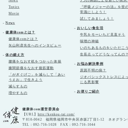
News
5つの病因による新しい疾患
Topics
『呼吸メジャーの法』を世
常識にしよう！
Movie
試してみましょう！
-
News
-
おいしい食生活
-
健康体comとは？
牛乳をモーいちど見直そう
健康体comとは？
味噌の神秘
矢山利彦先生へのインタビュー
いのちあるものをいただこ
生長点ってどうなってんの
-
体の鍛え方
腰痛をなおす机をつかった体操
-
お悩み解決事例
膝関節痛をなおす腹筋運動
原因不明の病？
「がぎぐげご」を減らして「あい
ジオパシックストレスによ
うえお」で生きよう
じる悪影響
減らすもの
-
お便りご紹介
増やすもの
健康体com運営委員会
【URL】
http://kenkou-tai.com/
〒810-0042 福岡県福岡市中央区赤坂2丁目1-12 ネオグラン
TEL：092-716-1028 FAX：092-716-1044