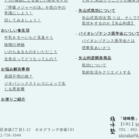
5つの病因による新しい疾患モデル
Y.M.C.矢山クリニックの基本
『呼吸メジャーの法』を世の中の
-
矢山式気功について
常識にしよう！
矢山式気功法'気'とは、そして
試してみましょう！
気功をするのか【矢山利彦】
-
おいしい食生活
-
バイオレゾナンス医学会につい
牛乳をモーいちど見直そう
バイオレゾナンス医学会とは
味噌の神秘
理事長あいさつ
いのちあるものをいただこう
-
矢山利彦開発商品
生長点ってどうなってんの？
気功について
-
お悩み解決事例
気的生活をクリエイトする
原因不明の病？
ジオパシックストレスによって生
じる悪影響
-
お便りご紹介
「雄峰塾
【URL】
h
央区赤坂2丁目1-12 ネオグランデ赤坂101
TEL：092-
92-716-1044
ufojuku@k