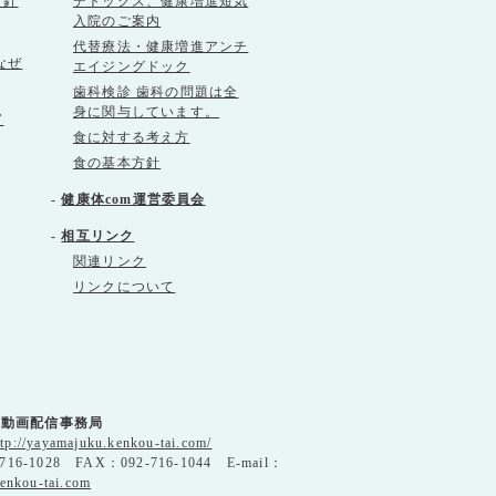
方針
デトックス、健康増進短気
入院のご案内
代替療法・健康増進アンチ
なぜ
エイジングドック
歯科検診 歯科の問題は全
身に関与しています。
て
食に対する考え方
食の基本方針
-
健康体com運営委員会
-
相互リンク
関連リンク
リンクについて
」動画配信事務局
ttp://yayamajuku.kenkou-tai.com/
716-1028 FAX：092-716-1044 E-mail：
enkou-tai.com