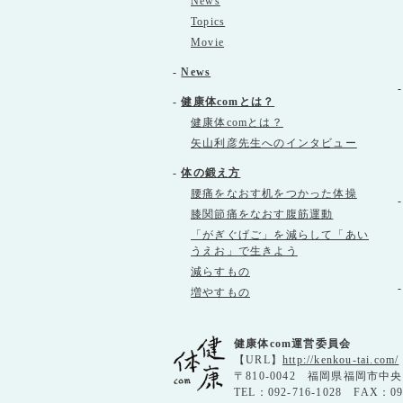
News
Topics
Movie
-
News
-
健康体comとは？
健康体comとは？
矢山利彦先生へのインタビュー
-
体の鍛え方
腰痛をなおす机をつかった体操
膝関節痛をなおす腹筋運動
「がぎぐげご」を減らして「あい
うえお」で生きよう
減らすもの
増やすもの
健康体com運営委員会
【URL】
http://kenkou-tai.com/
〒810-0042 福岡県福岡市中
TEL：092-716-1028 FAX：0